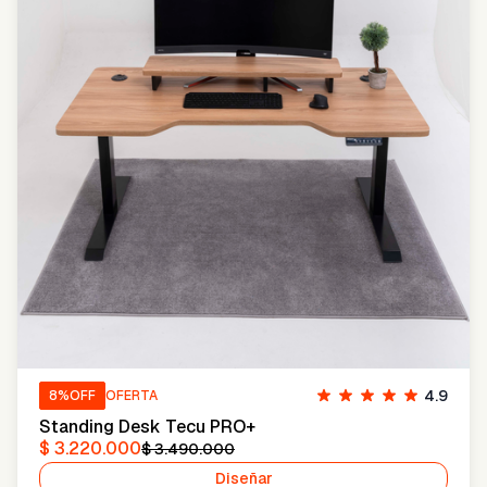
4.9
8
%OFF
OFERTA
Standing Desk Tecu PRO+
$ 3.220.000
$ 3.490.000
Diseñar