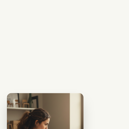
Recibe y
Transforma tu
Espacio
Fabricamos tu
pieza a la medida y
3
la enviamos a tu
puerta, lista para
convertirse en el
centro de tu
productividad y
bienestar.