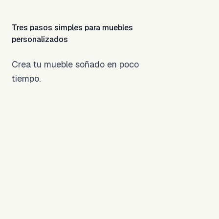
Tres pasos simples para muebles
personalizados
Crea tu mueble soñado en poco
tiempo.
Diseña tu
Escritorio Ideal
Usa nuestra
herramienta 3D
1
para personalizar
medidas, materiales