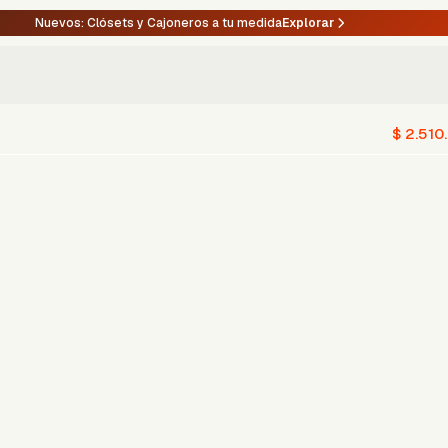
Nuevos: Clósets y Cajoneros a tu medida
Explorar
$ 2.510