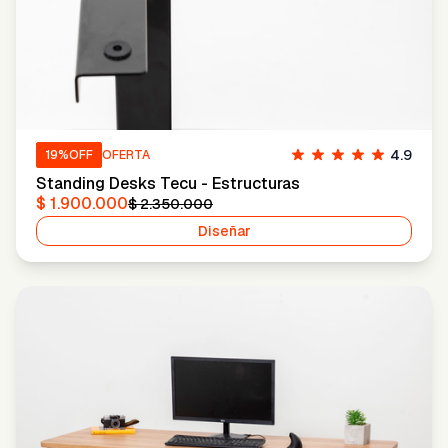
4.9
19
%OFF
OFERTA
Standing Desks Tecu - Estructuras
$ 1.900.000
$ 2.350.000
Diseñar