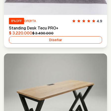
4.9
8
%OFF
OFERTA
Standing Desk Tecu PRO+
$ 3.220.000
$ 3.490.000
Diseñar