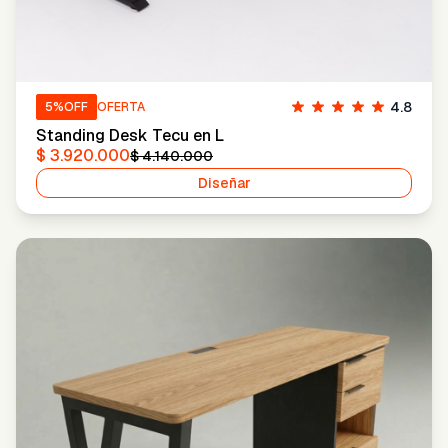
4.8
5
%OFF
OFERTA
Standing Desk Tecu en L
$ 3.920.000
$ 4.140.000
Diseñar