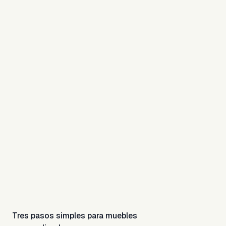
JO
Por:
José O.
Ver reseñas
Tres pasos simples para muebles