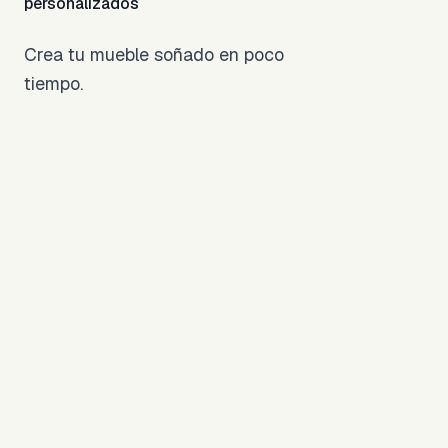
personalizados
Crea tu mueble soñado en poco
tiempo.
Diseña tu
Escritorio Ideal
Usa nuestra
herramienta 3D
1
para personalizar
medidas, materiales
y colores en
minutos. Da vida a
tu visión.