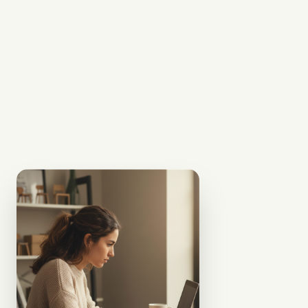
Fabricamos tu
pieza a la medida y
3
la enviamos a tu
puerta, lista para
convertirse en el
centro de tu
productividad y
bienestar.