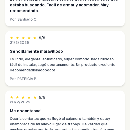
estaba buscando. Facil de armar y acomodar. Muy
recomendado.
Por:
Santiago O.
5
/5
21/2/2025
Sencillamente maravilloso
Es lindo, elegante, sofisticado, súper cómodo, nada ruidoso,
fácil de instalar, llegó oportunamente. Un producto excelente.
Recomendadísimoooooo!
Por:
PATRICIA P.
5
/5
20/2/2025
Me encantaaaa!
Quería contarles que ya llegó el cajonero también y estoy
enamorada de mi nuevo lugar de trabajo. De verdad que
muchas gracias por todo, por estar tan pendientes, fue muy