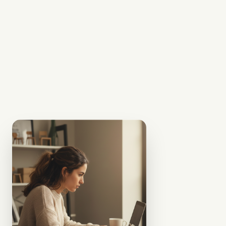
Recíbela y Arma
La entregamos en tu
puerta lista para
3
armar. Ocupa
exactamente el
espacio que
configuraste.