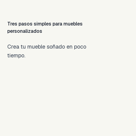
Tres pasos simples para muebles
personalizados
Crea tu mueble soñado en poco
tiempo.
Configura tu
Mesa
Usa el visualizador
3D para elegir el
1
ancho, alto,