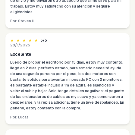
de envío y me enviaron otro obsequio que sí me sirve para mi
trabajo. Estoy muy satisfecho con su atención y seguiré
eligiéndolos.
Por:
Steven H.
5
/5
28/1/2025
Excelente
Luego de probar el escritorio por 15 días, estoy muy contento;
llegó en 2 días, perfecto estado, para armarlo necesité ayuda
de una segunda persona por el peso, los dos motores son
bastante solidos para levantar mi pesado PC con 2 monitores,
es bastante estable incluso a 1m de altura, es silencioso y
velóz al subir y bajar. Solo tengo detalles negativos: el pegante
de los ordenadores de cables es my suave y ya comenzaron a
despegarse, y la repisa adicional tiene un leve desbalanceo. En
general, estoy contento con la compra.
Por:
Lucas