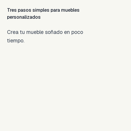
Tres pasos simples para muebles
personalizados
Crea tu mueble soñado en poco
tiempo.
Diseña tu
Escritorio Ideal
Usa nuestra
herramienta 3D
1
para personalizar
medidas, materiales
y colores en