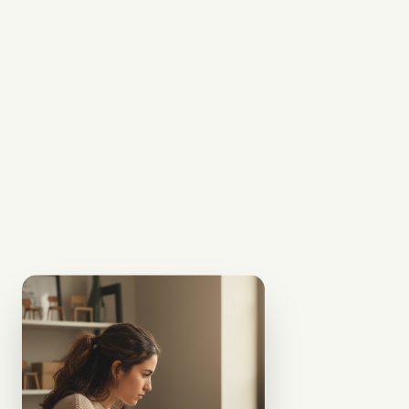
Transforma tu
Espacio
Fabricamos tu
pieza a la medida y
3
la enviamos a tu
puerta, lista para
convertirse en el
centro de tu
productividad y
bienestar.